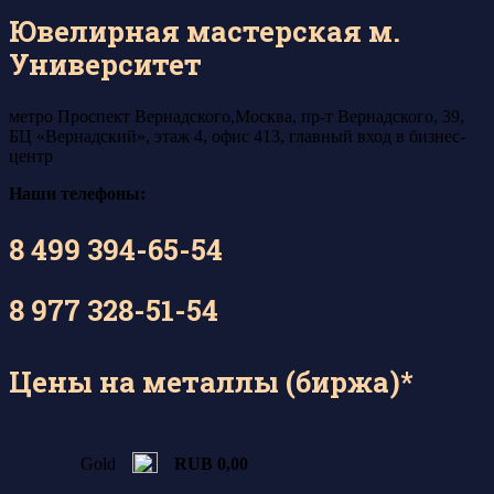
Ювелирная мастерская м.
Университет
метро Проспект Вернадского,Москва, пр-т Вернадского, 39,
БЦ «Вернадский», этаж 4, офис 413, главный вход в бизнес-
центр
Наши телефоны:
8 499 394-65-54
8 977 328-51-54
Цены на металлы (биржа)*
Gold
RUB 0,00