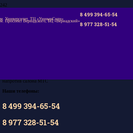
8 499 394-65-54
м. Университет, ТЦ «УниверСити»
м. Проспект Вернадского, БЦ «Вернадский»
8 977 328-51-54
Ювелирная мастерская м.
Университет
метро Университет
Москва, пл. Джавахарлала Неру, 1, ТЦ «Университи», 1-й
этаж,
вход со стороны проспекта Вернадского,
напротив салона МТС
Наши телефоны:
8 499 394-65-54
8 977 328-51-54